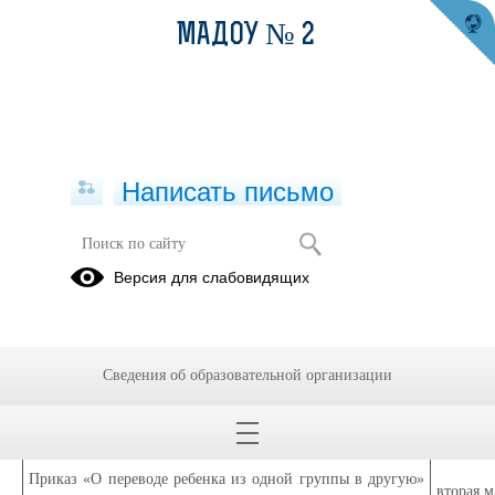
МАДОУ № 2
Написать письмо
Приказы за сентябрь
Версия для слабовидящих
02.09.2019
Наимено
Реквизиты приказа
Сведения об образовательной организации
возраст
Приказ «О переводе ребенка из одной группы в другую»
вторая 