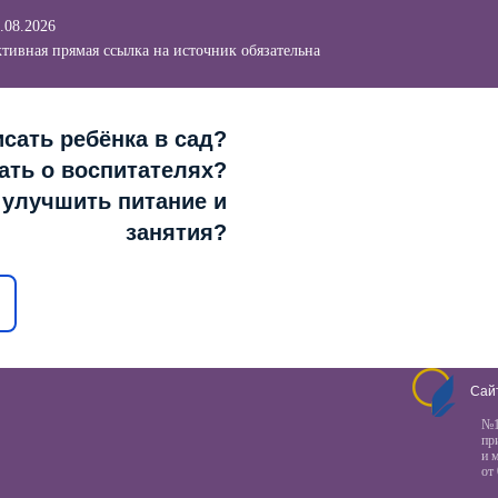
.08.2026
тивная прямая ссылка на источник обязательна
сать ребёнка в сад?
ать о воспитателях?
к улучшить питание и
занятия?
Сай
№1
пр
и 
от