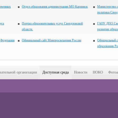
ственных
Отдел образования администрации МО Карпинск
Министерство 
политики Свер
уга
Портал образовательных услуг Свердловской
ГАОУ ДПО Свер
области.
развития образ
 Федерации
Официальный сайт Минпросвещения России
Официальный с
образования Р
вательной организации
Доступная среда
Новости
НОКО
Фотоа