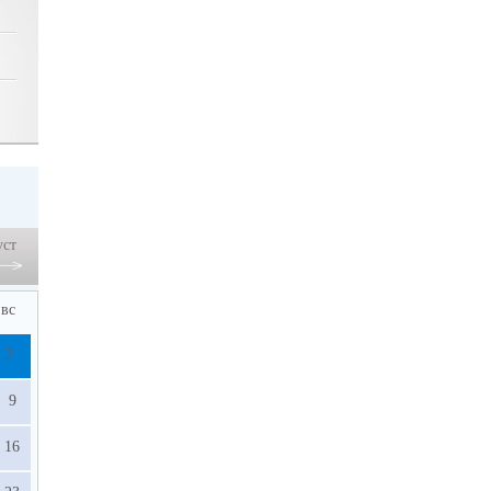
уст
вс
2
9
16