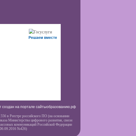
Решаем вместе
т создан на портале сайтыобразованию.рф
556 в Реестре российского ПО (на основании
иказа Министерства цифрового развития, связи
массовых коммуникаций Российской Федерации
 06.09.2016 №426)