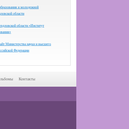
образования и молодежной
дловской области
дловской области «Институт
ования»
айт Министерства науки и высшего
оссийской Федерации
льбомы
Контакты