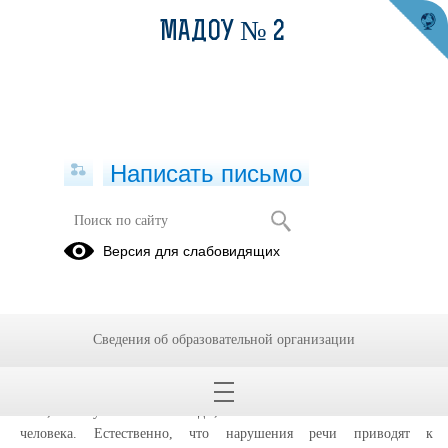
МАДОУ № 2
Написать письмо
Работа с детьми, находящимися в
Версия для слабовидящих
трудной жизненной
ситуации.Консультация для
родителей «Семья, воспитывающая
ребенка с нарушениями речи
Сведения об образовательной организации
02.02.2026
Речь, если учесть все ее виды, является постоянным состоянием
человека. Естественно, что нарушения речи приводят к