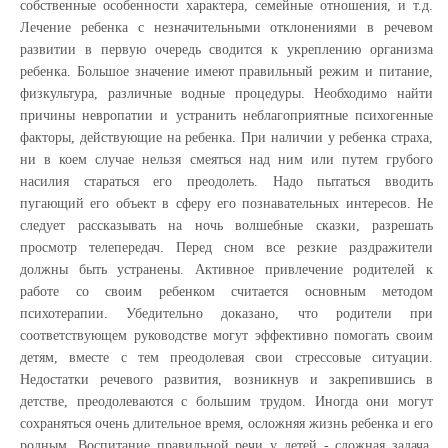
собственные особенности характера, семейные отношения, и т.д.
Лечение ребенка с незначительными отклонениями в речевом
развитии в первую очередь сводится к укреплению организма
ребенка. Большое значение имеют правильный режим и питание,
физкультура, различные водные процедуры. Необходимо найти
причины невропатии и устранить неблагоприятные психогенные
факторы, действующие на ребенка. При наличии у ребенка страха,
ни в коем случае нельзя смеяться над ним или путем грубого
насилия стараться его преодолеть. Надо пытаться вводить
пугающий его объект в сферу его познавательных интересов. Не
следует рассказывать на ночь волшебные сказки, разрешать
просмотр телепередач. Перед сном все резкие раздражители
должны быть устранены. Активное привлечение родителей к
работе со своим ребенком считается основным методом
психотерапии. Убедительно доказано, что родители при
соответствующем руководстве могут эффективно помогать своим
детям, вместе с тем преодолевая свои стрессовые ситуации.
Недостатки речевого развития, возникнув и закрепившись в
детстве, преодолеваются с большим трудом. Иногда они могут
сохраняться очень длительное время, осложняя жизнь ребенка и его
родным. Воспитание правильной речи у детей - сложная задача,