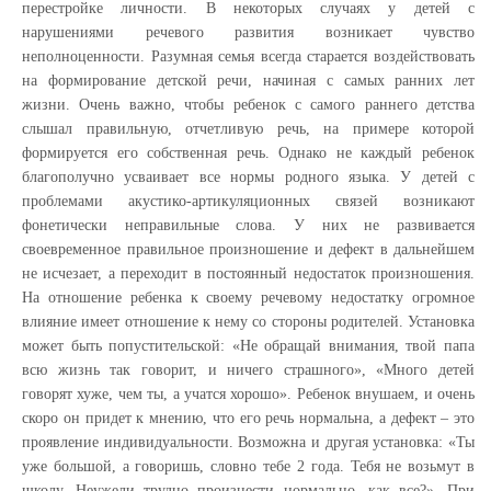
перестройке личности. В некоторых случаях у детей с
нарушениями речевого развития возникает чувство
неполноценности. Разумная семья всегда старается воздействовать
на формирование детской речи, начиная с самых ранних лет
жизни. Очень важно, чтобы ребенок с самого раннего детства
слышал правильную, отчетливую речь, на примере которой
формируется его собственная речь. Однако не каждый ребенок
благополучно усваивает все нормы родного языка. У детей с
проблемами акустико-артикуляционных связей возникают
фонетически неправильные слова. У них не развивается
своевременное правильное произношение и дефект в дальнейшем
не исчезает, а переходит в постоянный недостаток произношения.
На отношение ребенка к своему речевому недостатку огромное
влияние имеет отношение к нему со стороны родителей. Установка
может быть попустительской: «Не обращай внимания, твой папа
всю жизнь так говорит, и ничего страшного», «Много детей
говорят хуже, чем ты, а учатся хорошо». Ребенок внушаем, и очень
скоро он придет к мнению, что его речь нормальна, а дефект – это
проявление индивидуальности. Возможна и другая установка: «Ты
уже большой, а говоришь, словно тебе 2 года. Тебя не возьмут в
школу. Неужели трудно произнести нормально, как все?». При