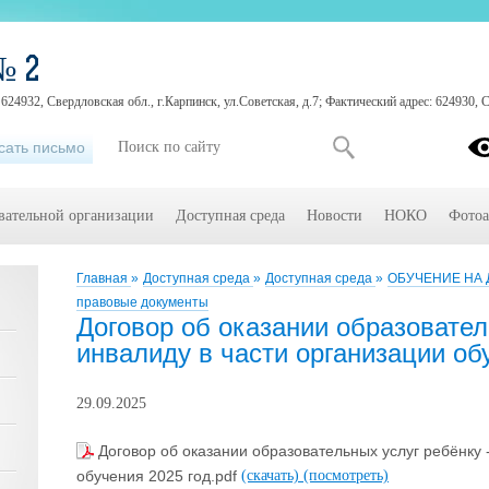
№ 2
24932, Свердловская обл., г.Карпинск, ул.Советская, д.7; Фактический адрес: 624930, Св
сать письмо
вательной организации
Доступная среда
Новости
НОКО
Фотоа
Главная
»
Доступная среда
»
Доступная среда
»
ОБУЧЕНИЕ НА Д
правовые документы
Договор об оказании образовател
инвалиду в части организации об
29.09.2025
Договор об оказании образовательных услуг ребёнку 
обучения 2025 год.pdf
(скачать)
(посмотреть)