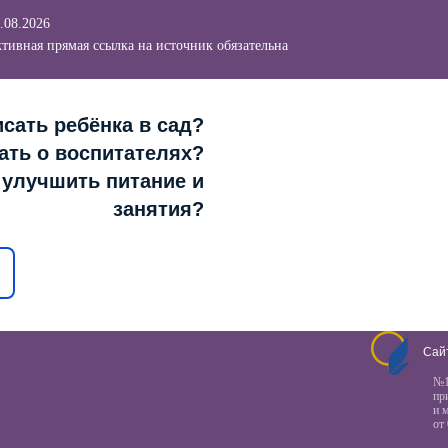
.08.2026
тивная прямая ссылка на источник обязательна
сать ребёнка в сад?
ать о воспитателях?
к улучшить питание и
занятия?
Сай
№1
пр
и 
от