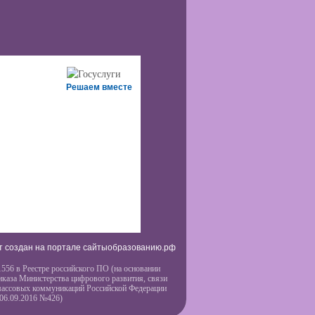
Решаем вместе
т создан на портале сайтыобразованию.рф
556 в Реестре российского ПО (на основании
иказа Министерства цифрового развития, связи
массовых коммуникаций Российской Федерации
 06.09.2016 №426)