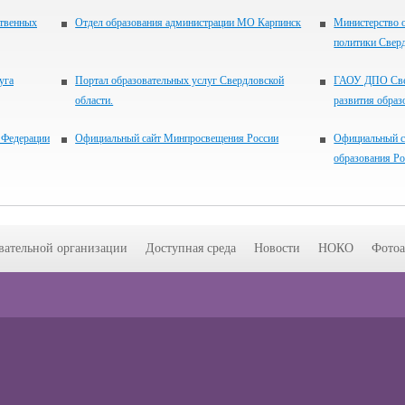
ственных
Отдел образования администрации МО Карпинск
Министерство 
политики Свер
уга
Портал образовательных услуг Свердловской
ГАОУ ДПО Свер
области.
развития образ
 Федерации
Официальный сайт Минпросвещения России
Официальный с
образования Р
вательной организации
Доступная среда
Новости
НОКО
Фотоа