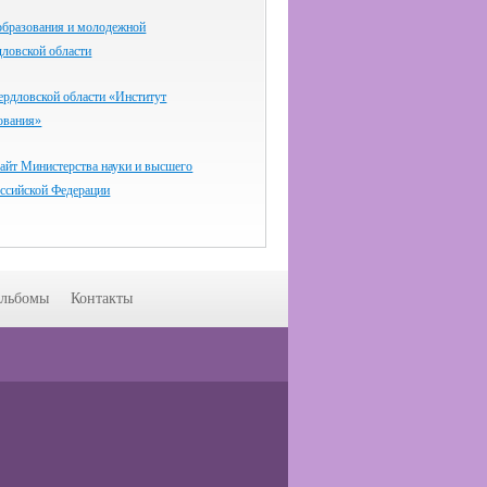
образования и молодежной
дловской области
дловской области «Институт
ования»
айт Министерства науки и высшего
оссийской Федерации
льбомы
Контакты