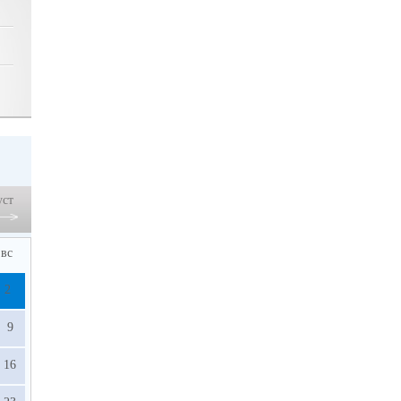
уст
вс
2
9
16